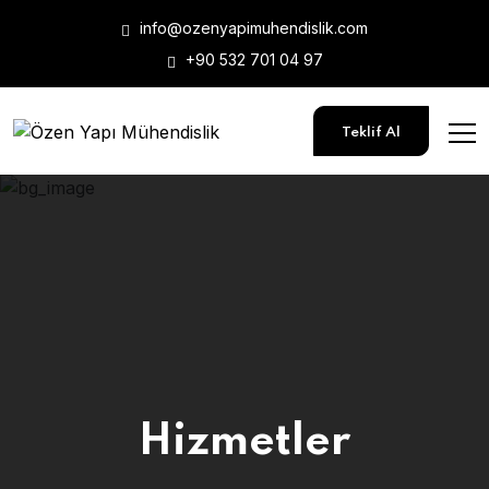
info@ozenyapimuhendislik.com
+90 532 701 04 97
Teklif Al
Hizmetler