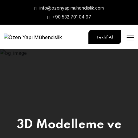
info@ozenyapimuhendislik.com
+90 532 701 04 97
Teklif Al
3D Modelleme ve